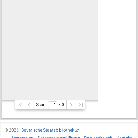
Scan
/ 
0
©
2026
Bayerische Staatsbibliothek
Impressum
Datenschutzerklärung
Barrierefreiheit
Kontakt