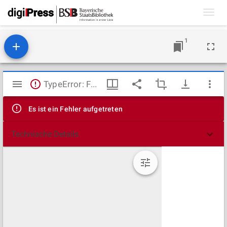
Toggl
navig
1
Mirador
TypeError: Failed to fetch
Viewer
Es ist ein Fehler aufgetreten
Technische Details