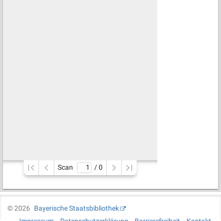
Scan
/ 
0
©
2026
Bayerische Staatsbibliothek
Impressum
Datenschutzerklärung
Barrierefreiheit
Kontakt