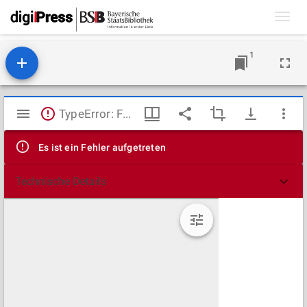
Toggl
navig
1
Mirador
TypeError: Failed to fetch
Viewer
Es ist ein Fehler aufgetreten
Technische Details