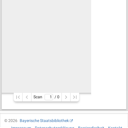
Scan
/ 
0
©
2026
Bayerische Staatsbibliothek
Impressum
Datenschutzerklärung
Barrierefreiheit
Kontakt