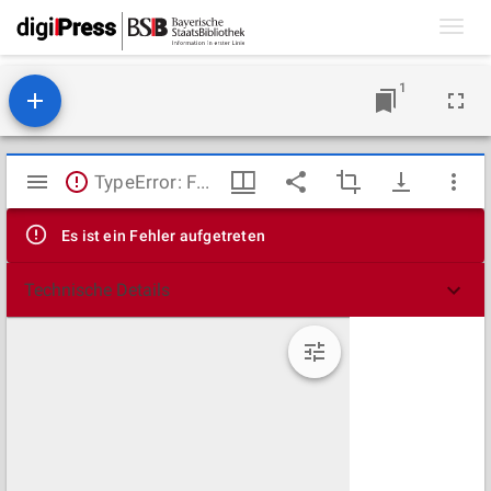
Toggl
navig
1
Mirador
TypeError: Failed to fetch
Viewer
Es ist ein Fehler aufgetreten
Technische Details