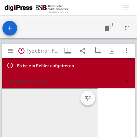
Toggl
navig
1
Mirador
TypeError: Failed to fetch
Viewer
Es ist ein Fehler aufgetreten
Technische Details