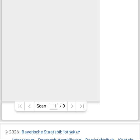
Scan
/ 
0
©
2026
Bayerische Staatsbibliothek
Impressum
Datenschutzerklärung
Barrierefreiheit
Kontakt