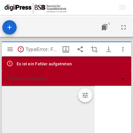
Toggl
navig
1
Mirador
TypeError: Failed to fetch
Viewer
Es ist ein Fehler aufgetreten
Technische Details