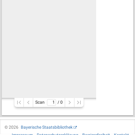
Scan
/ 
0
©
2026
Bayerische Staatsbibliothek
Impressum
Datenschutzerklärung
Barrierefreiheit
Kontakt