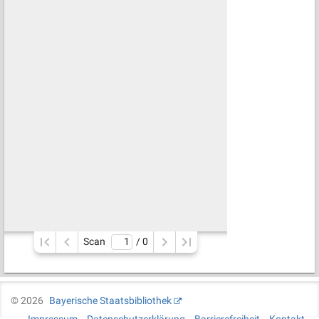
Scan
/ 
0
©
2026
Bayerische Staatsbibliothek
Impressum
Datenschutzerklärung
Barrierefreiheit
Kontakt