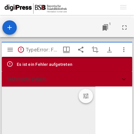
Toggl
navig
1
Mirador
TypeError: Failed to fetch
Viewer
Es ist ein Fehler aufgetreten
Technische Details