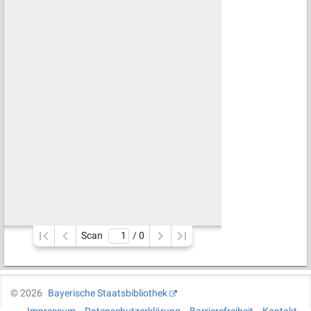
Scan
/ 
0
©
2026
Bayerische Staatsbibliothek
Impressum
Datenschutzerklärung
Barrierefreiheit
Kontakt