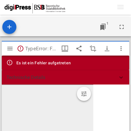
Toggl
navig
1
Mirador
TypeError: Failed to fetch
Viewer
Es ist ein Fehler aufgetreten
Technische Details