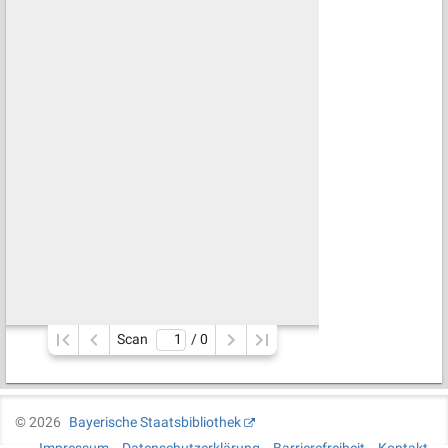
Scan
/ 
0
©
2026
Bayerische Staatsbibliothek
Impressum
Datenschutzerklärung
Barrierefreiheit
Kontakt