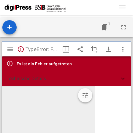
Toggl
navig
1
Mirador
TypeError: Failed to fetch
Viewer
Es ist ein Fehler aufgetreten
Technische Details