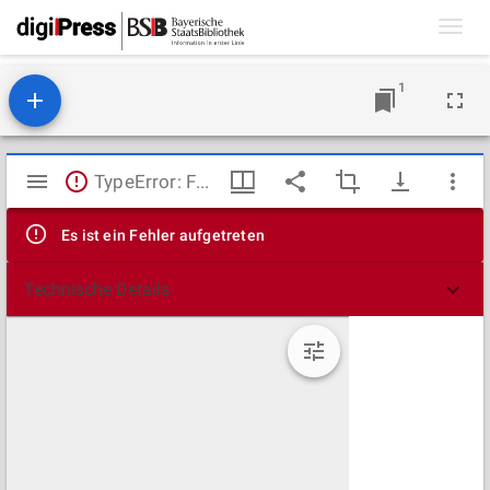
Toggl
navig
1
Mirador
TypeError: Failed to fetch
Viewer
Es ist ein Fehler aufgetreten
Technische Details