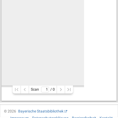
Scan
/ 
0
©
2026
Bayerische Staatsbibliothek
Impressum
Datenschutzerklärung
Barrierefreiheit
Kontakt