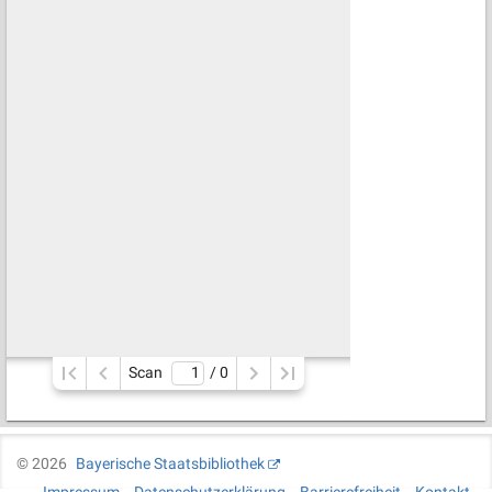
Scan
/ 
0
©
2026
Bayerische Staatsbibliothek
Impressum
Datenschutzerklärung
Barrierefreiheit
Kontakt