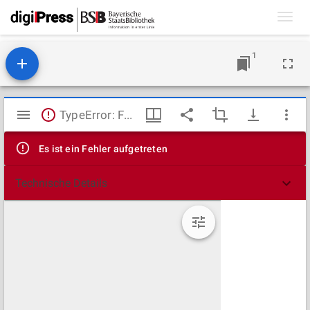
Toggl
navig
1
Mirador
TypeError: Failed to fetch
Viewer
Es ist ein Fehler aufgetreten
Technische Details