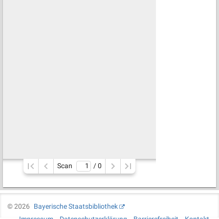
Scan
/ 
0
©
2026
Bayerische Staatsbibliothek
Impressum
Datenschutzerklärung
Barrierefreiheit
Kontakt