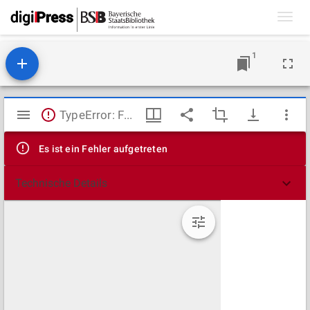
Toggl
navig
1
Mirador
TypeError: Failed to fetch
Viewer
Es ist ein Fehler aufgetreten
Technische Details