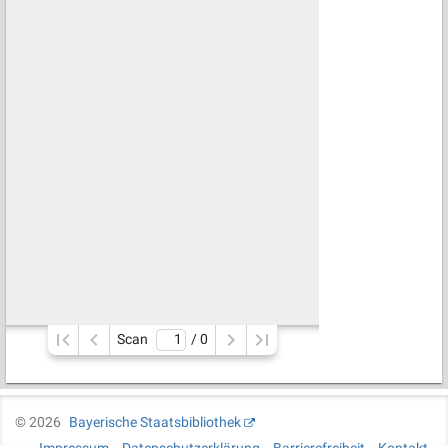
Scan
/ 
0
©
2026
Bayerische Staatsbibliothek
Impressum
Datenschutzerklärung
Barrierefreiheit
Kontakt