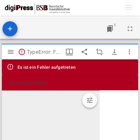
Toggl
navig
1
Mirador
TypeError: Failed to fetch
Viewer
Es ist ein Fehler aufgetreten
Technische Details