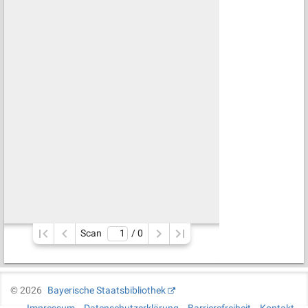
Scan
/ 
0
©
2026
Bayerische Staatsbibliothek
Impressum
Datenschutzerklärung
Barrierefreiheit
Kontakt