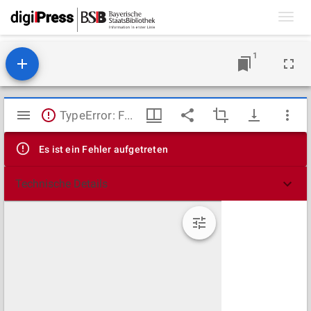
Toggl
navig
1
Mirador
TypeError: Failed to fetch
Viewer
Es ist ein Fehler aufgetreten
Technische Details