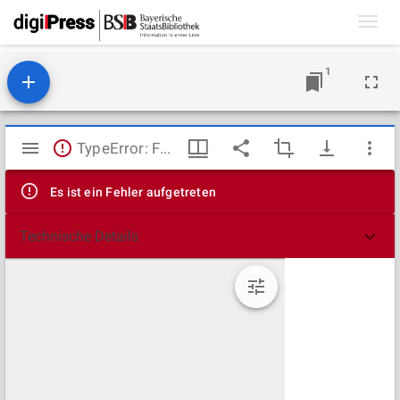
Toggl
navig
1
Mirador
TypeError: Failed to fetch
Viewer
Es ist ein Fehler aufgetreten
Technische Details