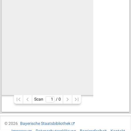
Scan
/ 
0
©
2026
Bayerische Staatsbibliothek
Impressum
Datenschutzerklärung
Barrierefreiheit
Kontakt