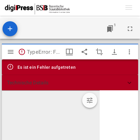
Toggl
navig
1
Mirador
TypeError: Failed to fetch
Viewer
Es ist ein Fehler aufgetreten
Technische Details