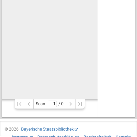
Scan
/ 
0
©
2026
Bayerische Staatsbibliothek
Impressum
Datenschutzerklärung
Barrierefreiheit
Kontakt