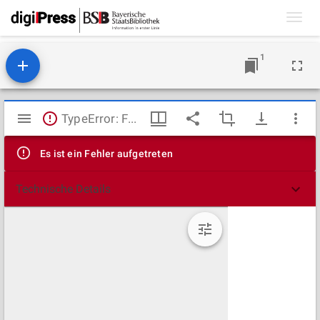
Toggl
navig
1
Mirador
TypeError: Failed to fetch
Viewer
Es ist ein Fehler aufgetreten
Technische Details