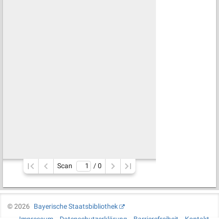
Scan
/ 
0
©
2026
Bayerische Staatsbibliothek
Impressum
Datenschutzerklärung
Barrierefreiheit
Kontakt