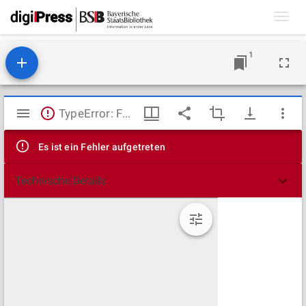
Toggl
navig
1
Mirador
TypeError: Failed to fetch
Viewer
Es ist ein Fehler aufgetreten
Technische Details