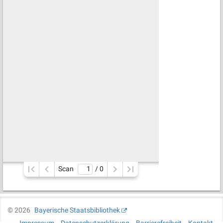
Scan
/ 
0
©
2026
Bayerische Staatsbibliothek
Impressum
Datenschutzerklärung
Barrierefreiheit
Kontakt