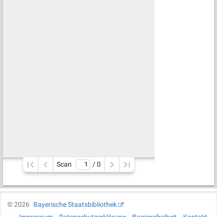
Scan
/ 
0
©
2026
Bayerische Staatsbibliothek
Impressum
Datenschutzerklärung
Barrierefreiheit
Kontakt