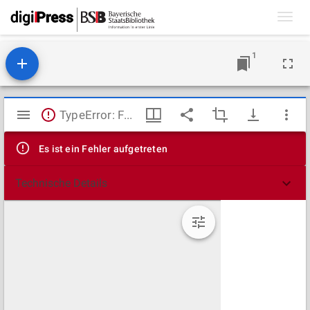
Toggl
navig
1
Mirador
TypeError: Failed to fetch
Viewer
Es ist ein Fehler aufgetreten
Technische Details