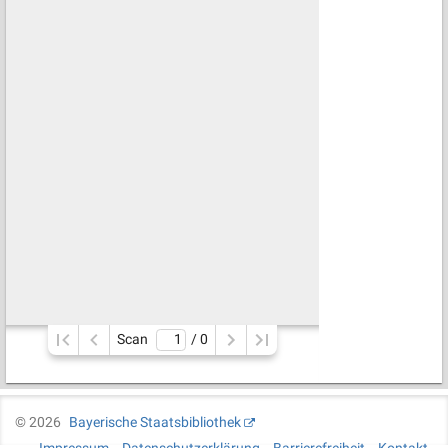
Scan
/ 
0
©
2026
Bayerische Staatsbibliothek
Impressum
Datenschutzerklärung
Barrierefreiheit
Kontakt