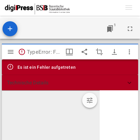
Toggl
navig
1
Mirador
TypeError: Failed to fetch
Viewer
Es ist ein Fehler aufgetreten
Technische Details