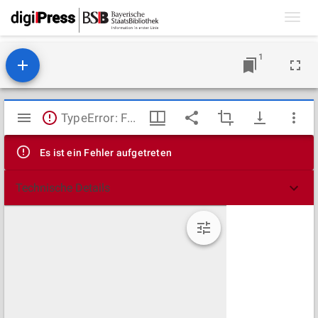
Toggl
navig
1
Mirador
TypeError: Failed to fetch
Viewer
Es ist ein Fehler aufgetreten
Technische Details