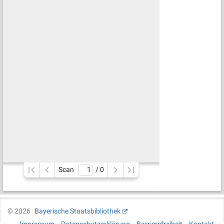
Scan
/ 
0
©
2026
Bayerische Staatsbibliothek
Impressum
Datenschutzerklärung
Barrierefreiheit
Kontakt