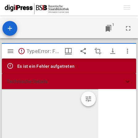
Toggl
navig
1
Mirador
TypeError: Failed to fetch
Viewer
Es ist ein Fehler aufgetreten
Technische Details