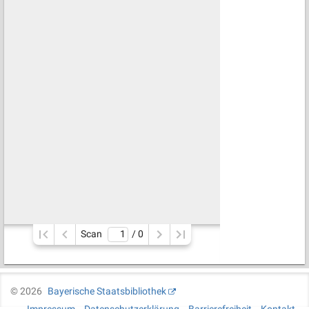
Scan
/ 
0
©
2026
Bayerische Staatsbibliothek
Impressum
Datenschutzerklärung
Barrierefreiheit
Kontakt