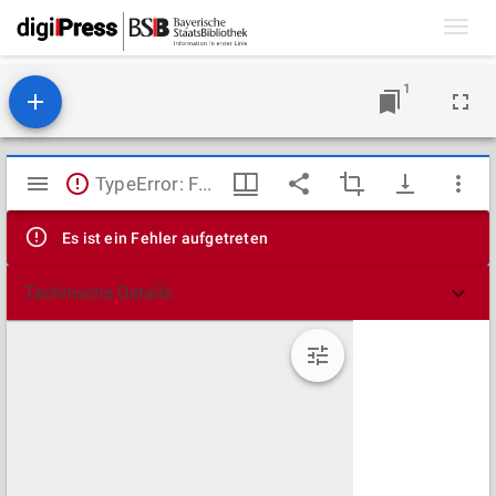
Toggl
navig
1
Mirador
TypeError: Failed to fetch
Viewer
Es ist ein Fehler aufgetreten
Technische Details