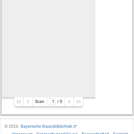
Scan
/ 
0
©
2026
Bayerische Staatsbibliothek
Impressum
Datenschutzerklärung
Barrierefreiheit
Kontakt