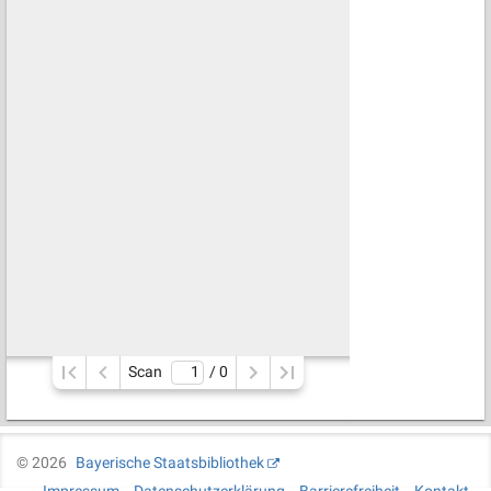
Scan
/ 
0
©
2026
Bayerische Staatsbibliothek
Impressum
Datenschutzerklärung
Barrierefreiheit
Kontakt