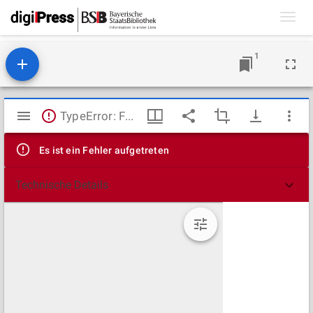
Toggl
navig
1
Mirador
TypeError: Failed to fetch
Viewer
Es ist ein Fehler aufgetreten
Technische Details