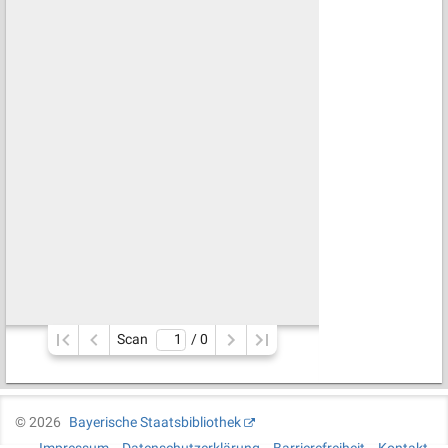
Scan
/ 
0
©
2026
Bayerische Staatsbibliothek
Impressum
Datenschutzerklärung
Barrierefreiheit
Kontakt