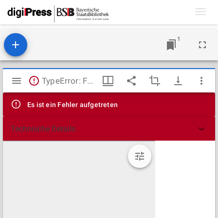
Toggl
navig
1
Mirador
TypeError: Failed to fetch
Viewer
Es ist ein Fehler aufgetreten
Technische Details