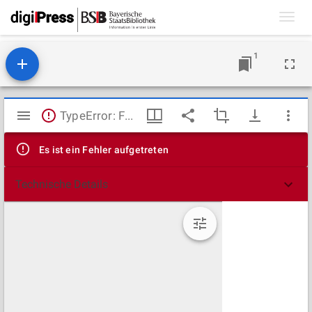
Toggl
navig
1
Mirador
TypeError: Failed to fetch
Viewer
Es ist ein Fehler aufgetreten
Technische Details