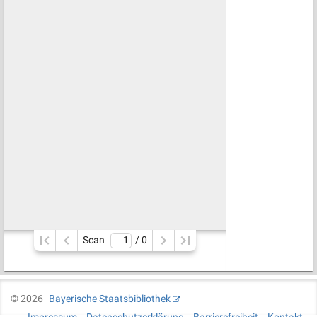
Scan
/ 
0
©
2026
Bayerische Staatsbibliothek
Impressum
Datenschutzerklärung
Barrierefreiheit
Kontakt