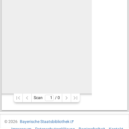
Scan
/ 
0
©
2026
Bayerische Staatsbibliothek
Impressum
Datenschutzerklärung
Barrierefreiheit
Kontakt