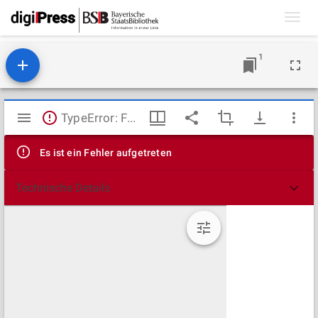
Toggl
navig
1
Mirador
TypeError: Failed to fetch
Viewer
Es ist ein Fehler aufgetreten
Technische Details