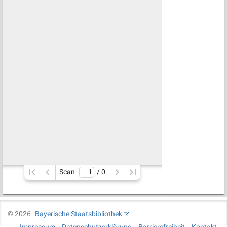
Scan
/ 
0
©
2026
Bayerische Staatsbibliothek
Impressum
Datenschutzerklärung
Barrierefreiheit
Kontakt