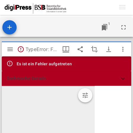
Toggl
navig
1
Mirador
TypeError: Failed to fetch
Viewer
Es ist ein Fehler aufgetreten
Technische Details