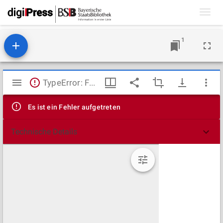
Toggl
navig
1
Mirador
TypeError: Failed to fetch
Viewer
Es ist ein Fehler aufgetreten
Technische Details