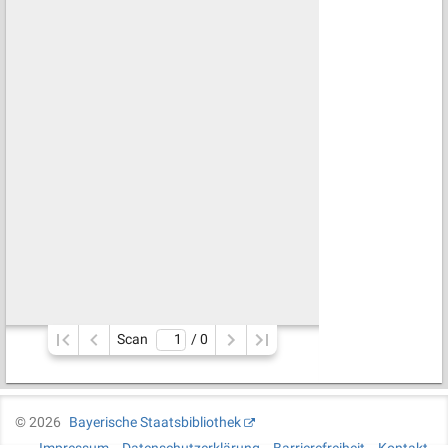
Scan
/ 
0
©
2026
Bayerische Staatsbibliothek
Impressum
Datenschutzerklärung
Barrierefreiheit
Kontakt