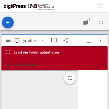
Toggl
navig
1
Mirador
TypeError: Failed to fetch
Viewer
Es ist ein Fehler aufgetreten
Technische Details