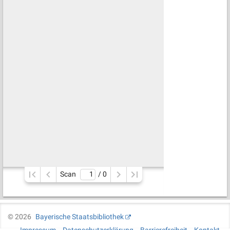
Scan
/ 
0
©
2026
Bayerische Staatsbibliothek
Impressum
Datenschutzerklärung
Barrierefreiheit
Kontakt