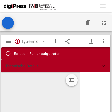
Toggl
navig
1
Mirador
TypeError: Failed to fetch
Viewer
Es ist ein Fehler aufgetreten
Technische Details