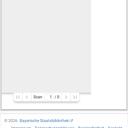
Scan
/ 
0
©
2026
Bayerische Staatsbibliothek
Impressum
Datenschutzerklärung
Barrierefreiheit
Kontakt