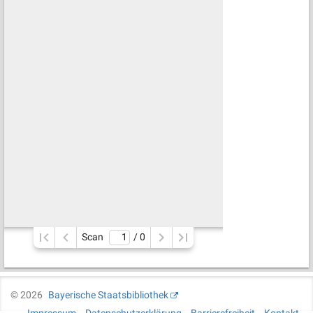
Scan
/ 
0
©
2026
Bayerische Staatsbibliothek
Impressum
Datenschutzerklärung
Barrierefreiheit
Kontakt