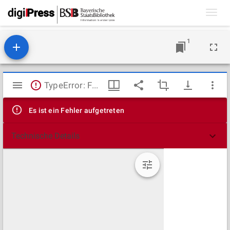
Toggl
navig
1
Mirador
TypeError: Failed to fetch
Viewer
Es ist ein Fehler aufgetreten
Technische Details