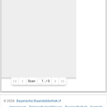
Scan
/ 
0
©
2026
Bayerische Staatsbibliothek
Impressum
Datenschutzerklärung
Barrierefreiheit
Kontakt