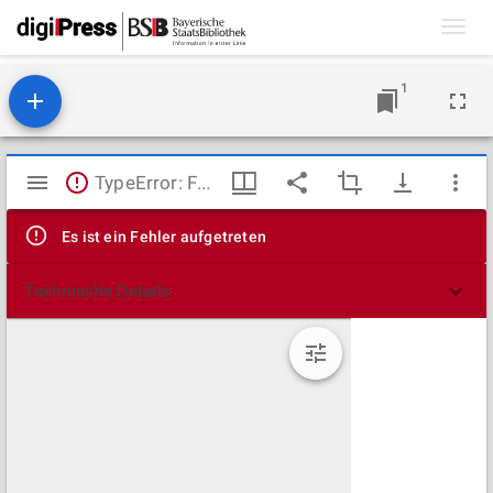
Toggl
navig
1
Mirador
TypeError: Failed to fetch
Viewer
Es ist ein Fehler aufgetreten
Technische Details