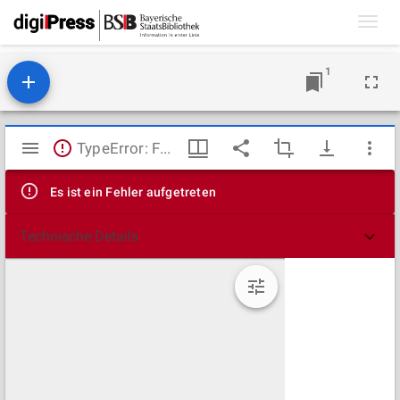
Toggl
navig
1
Mirador
TypeError: Failed to fetch
Viewer
Es ist ein Fehler aufgetreten
Technische Details