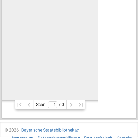
Scan
/ 
0
©
2026
Bayerische Staatsbibliothek
Impressum
Datenschutzerklärung
Barrierefreiheit
Kontakt