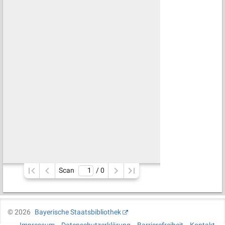
Scan
/ 
0
©
2026
Bayerische Staatsbibliothek
Impressum
Datenschutzerklärung
Barrierefreiheit
Kontakt