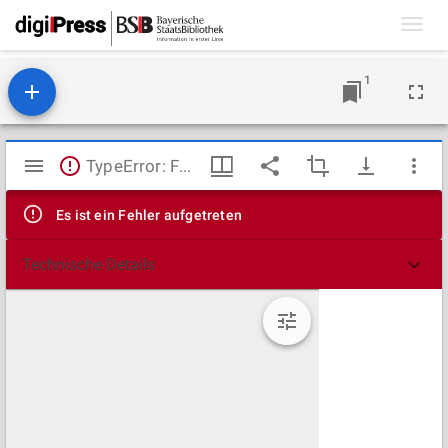
Toggl
navig
1
Mirador
TypeError: Failed to fetch
Viewer
Es ist ein Fehler aufgetreten
Technische Details