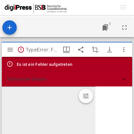
Toggl
navig
1
Mirador
TypeError: Failed to fetch
Viewer
Es ist ein Fehler aufgetreten
Technische Details