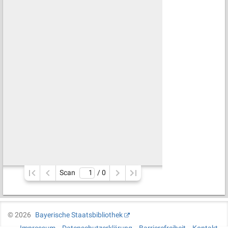
Scan
/ 
0
©
2026
Bayerische Staatsbibliothek
Impressum
Datenschutzerklärung
Barrierefreiheit
Kontakt