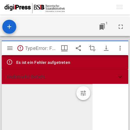
Toggl
navig
1
Mirador
TypeError: Failed to fetch
Viewer
Es ist ein Fehler aufgetreten
Technische Details