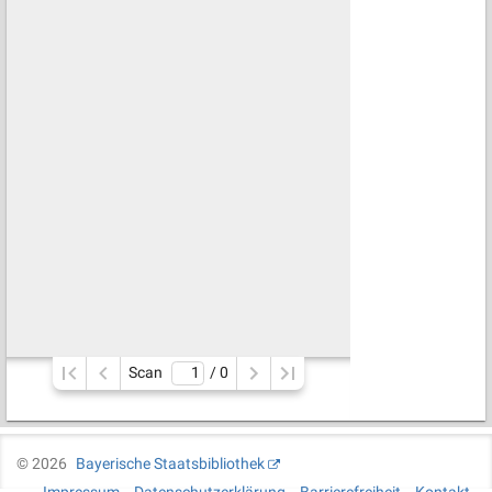
Scan
/ 
0
©
2026
Bayerische Staatsbibliothek
Impressum
Datenschutzerklärung
Barrierefreiheit
Kontakt