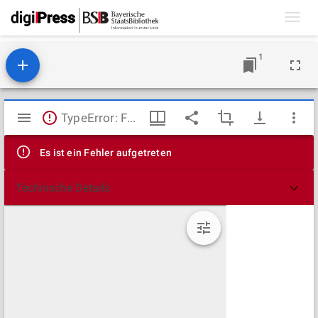
Toggl
navig
1
Mirador
TypeError: Failed to fetch
Viewer
Es ist ein Fehler aufgetreten
Technische Details