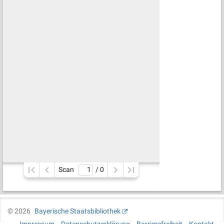
Scan
/ 
0
©
2026
Bayerische Staatsbibliothek
Impressum
Datenschutzerklärung
Barrierefreiheit
Kontakt