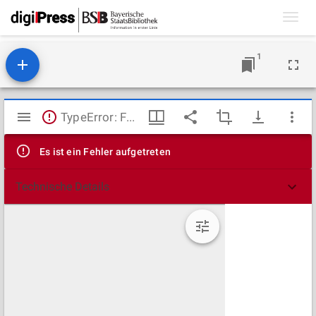
Toggl
navig
1
Mirador
TypeError: Failed to fetch
Viewer
Es ist ein Fehler aufgetreten
Technische Details