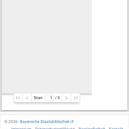
Scan
/ 
0
©
2026
Bayerische Staatsbibliothek
Impressum
Datenschutzerklärung
Barrierefreiheit
Kontakt