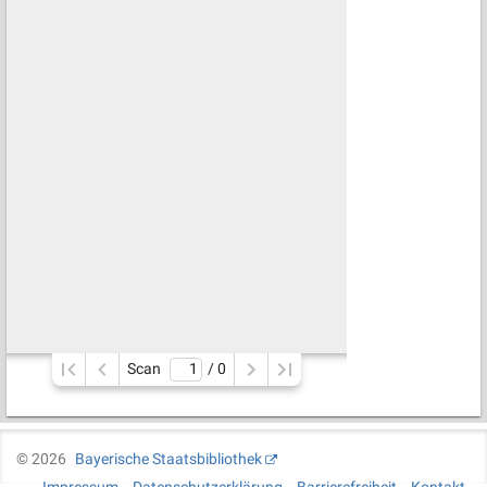
Scan
/ 
0
©
2026
Bayerische Staatsbibliothek
Impressum
Datenschutzerklärung
Barrierefreiheit
Kontakt