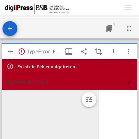
Toggl
navig
1
Mirador
TypeError: Failed to fetch
Viewer
Es ist ein Fehler aufgetreten
Technische Details