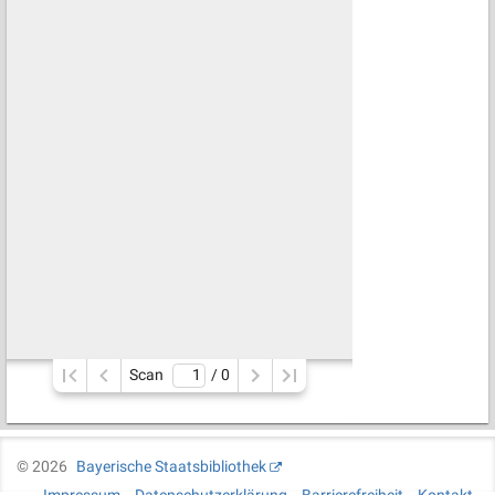
Scan
/ 
0
©
2026
Bayerische Staatsbibliothek
Impressum
Datenschutzerklärung
Barrierefreiheit
Kontakt