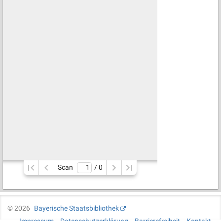
Scan
/ 
0
©
2026
Bayerische Staatsbibliothek
Impressum
Datenschutzerklärung
Barrierefreiheit
Kontakt