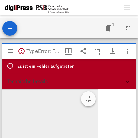
Toggl
navig
1
Mirador
TypeError: Failed to fetch
Viewer
Es ist ein Fehler aufgetreten
Technische Details