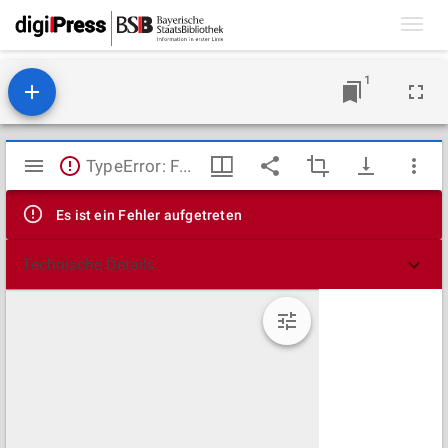
Toggl
navig
1
Mirador
TypeError: Failed to fetch
Viewer
Es ist ein Fehler aufgetreten
Technische Details