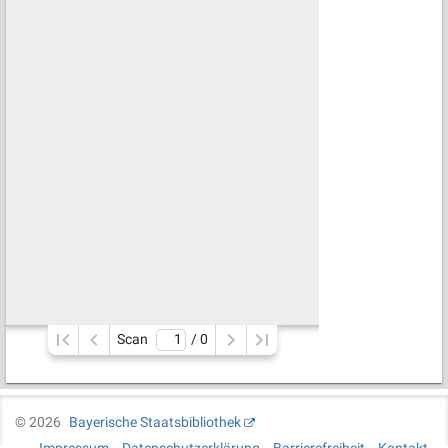
Scan
/ 
0
©
2026
Bayerische Staatsbibliothek
Impressum
Datenschutzerklärung
Barrierefreiheit
Kontakt