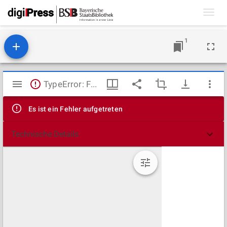
Toggl
navig
1
Mirador
TypeError: Failed to fetch
Viewer
Es ist ein Fehler aufgetreten
Technische Details