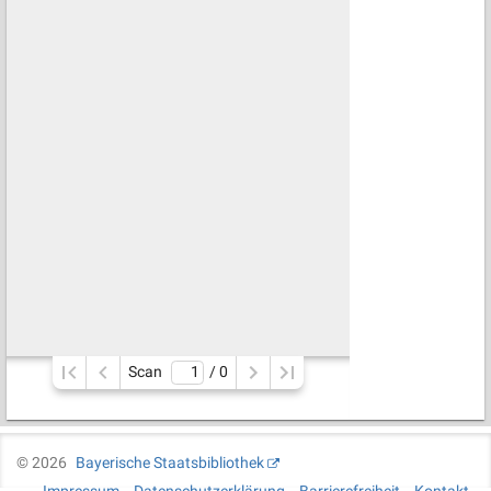
Scan
/ 
0
©
2026
Bayerische Staatsbibliothek
Impressum
Datenschutzerklärung
Barrierefreiheit
Kontakt