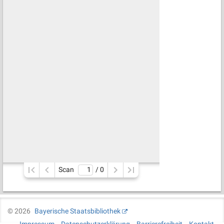
Scan
/ 
0
©
2026
Bayerische Staatsbibliothek
Impressum
Datenschutzerklärung
Barrierefreiheit
Kontakt