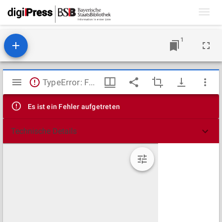
Toggl
navig
1
Mirador
TypeError: Failed to fetch
Viewer
Es ist ein Fehler aufgetreten
Technische Details