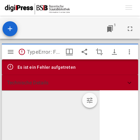
Toggl
navig
1
Mirador
TypeError: Failed to fetch
Viewer
Es ist ein Fehler aufgetreten
Technische Details