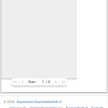
Scan
/ 
0
©
2026
Bayerische Staatsbibliothek
Impressum
Datenschutzerklärung
Barrierefreiheit
Kontakt