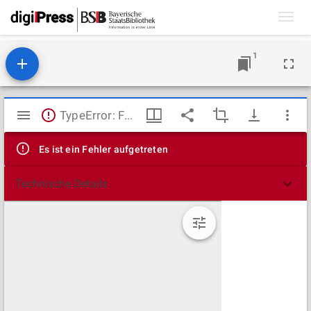
Toggl
navig
1
Mirador
TypeError: Failed to fetch
Viewer
Es ist ein Fehler aufgetreten
Technische Details