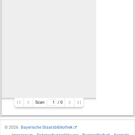
Scan
/ 
0
©
2026
Bayerische Staatsbibliothek
Impressum
Datenschutzerklärung
Barrierefreiheit
Kontakt