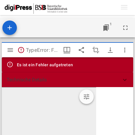
Toggl
navig
1
Mirador
TypeError: Failed to fetch
Viewer
Es ist ein Fehler aufgetreten
Technische Details