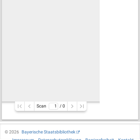
Scan
/ 
0
©
2026
Bayerische Staatsbibliothek
Impressum
Datenschutzerklärung
Barrierefreiheit
Kontakt