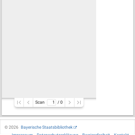
Scan
/ 
0
©
2026
Bayerische Staatsbibliothek
Impressum
Datenschutzerklärung
Barrierefreiheit
Kontakt