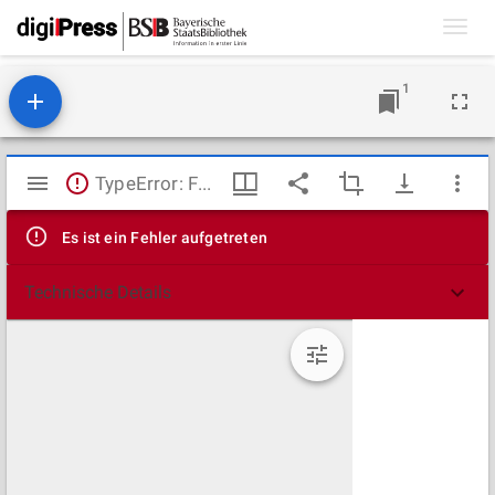
Toggl
navig
1
Mirador
TypeError: Failed to fetch
Viewer
Es ist ein Fehler aufgetreten
Technische Details