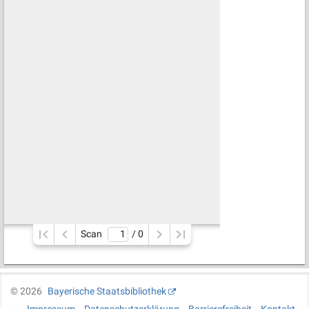
Scan
/ 
0
©
2026
Bayerische Staatsbibliothek
Impressum
Datenschutzerklärung
Barrierefreiheit
Kontakt