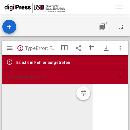
Toggl
navig
1
Mirador
TypeError: Failed to fetch
Viewer
Es ist ein Fehler aufgetreten
Technische Details