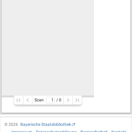
Scan
/ 
0
©
2026
Bayerische Staatsbibliothek
Impressum
Datenschutzerklärung
Barrierefreiheit
Kontakt