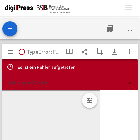
Toggl
navig
1
Mirador
TypeError: Failed to fetch
Viewer
Es ist ein Fehler aufgetreten
Technische Details